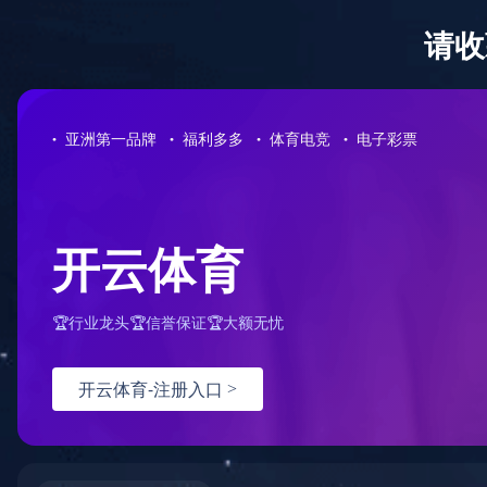
安博官方网页版
您好，欢迎您进入安博官方网页版-安博（中国） ！
|
首 页
|
集团概况
集团简介
公司领导
资质荣誉
品质保障
公司文化