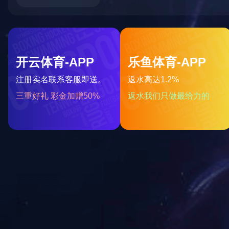
招标
投标
|
营销服务
销售网络
服务理念
操作维护
|
人力资源
招聘信息
提交简历
|
安博官方网页版-安博（中国）
联系方式
地理位置
意见反馈
|
华体会官方网页版-华体会（中国）-华体会
开云手机官方版在线
（中国）-九游（中国）
开云·体育
乐鱼官方网站-乐鱼leyu（中
安博官方网页版