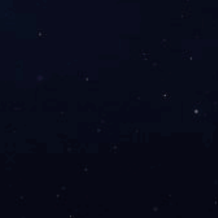
-火狐(中国)
开云官方在线入口-开云（中国）
九游网页版-九游
.com）官方网站
销售电话：0938-2616873 0938-2621163
进出口部：0938-2621183 技术服务：0938-
2612930
售后服务：0938-2620281 传 真：0938-
2615085