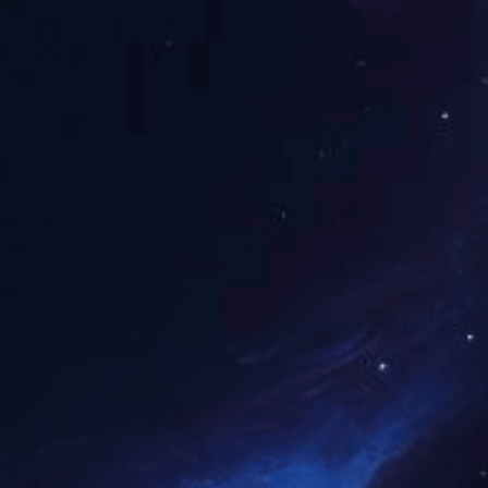
当前位置：
安博官方网页版
>
产品中心
>
制管产品
> 正文
剪
板
机
折 弯 机