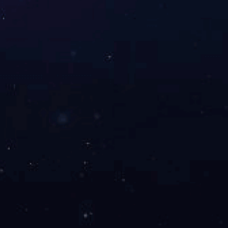
入口-开云（中国）
韦德·官方端入口-韦德（中国）
火狐官方网站
国）
乐竞官网-乐竞（中国）一站式体育服务
九游·体育（jiuyou
版-安博（中国）
备 案：
积区渭滨北路58号
本网举报电话:0938-2620250
om 邮 编：741020