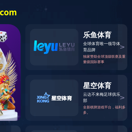
网站安博官方网页版
|
安博官
网页版-安博（中国） |