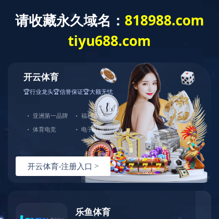
安博官方网页版
您好，欢迎您进入安博官方网页版-安博（中国） ！
|
首 页
|
集团概况
集团简介
公司领导
资质荣誉
品质保障
公司文化