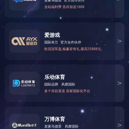
招标
投标
|
营销服务
销售网络
服务理念
操作维护
|
人力资源
招聘信息
提交简历
|
安博官方网页版-安博（中国）
联系方式
地理位置
意见反馈
|
华体会官方网页版-华体会（中国）-华体会
开云手机官方版在线
入口-开云（中国）
韦德·官方端入口-韦德（中国）
火狐官方网
站-火狐(中国)
开云官方在线入口-开云（中国）
九游网页版-九
游（中国）-九游（中国）
开云·体育
乐鱼官方网站-乐鱼