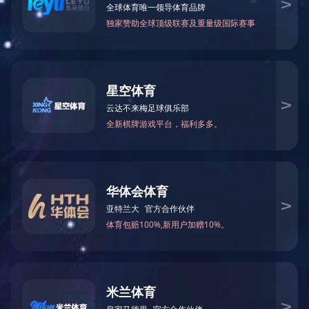
|
安博官方网页版
集团新闻
媒体报道
员工风采
|
产品中心
剪 板 机
折 弯 机
卷 板 机
液 压 机
制管产品
其它产品
果园风机
|
党建引领
党建动态
工会园地
共青团之歌
时代先锋
|
招投标