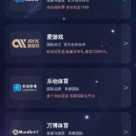
招标
投标
|
营销服务
销售网络
服务理念
操作维护
|
人力资源
招聘信息
提交简历
|
安博官方网页版-安博（中国）
联系方式
地理位置
意见反馈
|
华体会官方网页版-华体会（中国）-华体会
开云手机官方版在线
入口-开云（中国）
韦德·官方端入口-韦德（中国）
火狐官方网
站-火狐(中国)
开云官方在线入口-开云（中国）
九游网页版-九
游（中国）-九游（中国）
开云·体育
乐鱼官方网站-乐鱼