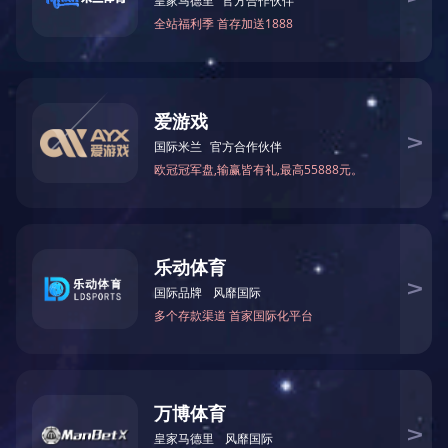
招标
投标
|
营销服务
销售网络
服务理念
操作维护
|
人力资源
招聘信息
提交简历
|
安博官方网页版-安博（中国）
联系方式
地理位置
意见反馈
|
华体会官方网页版-华体会（中国）-华体会
开云手机官方版在线
入口-开云（中国）
韦德·官方端入口-韦德（中国）
火狐官方网
站-火狐(中国)
开云官方在线入口-开云（中国）
九游网页版-九
游（中国）-九游（中国）
开云·体育
乐鱼官方网站-乐鱼