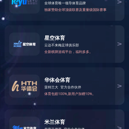
|
安博官方网页版
集团新闻
媒体报道
员工风采
|
产品中心
剪 板 机
折 弯 机
卷 板 机
液 压 机
制管产品
其它产品
果园风机
|
党建引领
党建动态
工会园地
共青团之歌
时代先锋
|
招投标