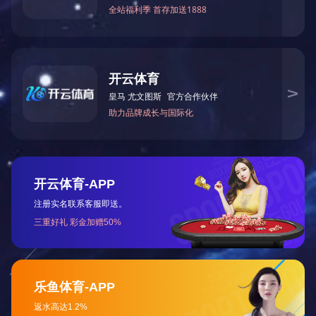
leyu（中国）
乐竞官网-乐竞（中国）一站式体育服务
九游·体育
（jiuyou.com）官方网站
安博官方网页版
当前位置：
安博官方网页版
>
党建引领
>
工会园地
> 正文
天水锻压集团
25
天水锻压集
2025/08
开展了金秋