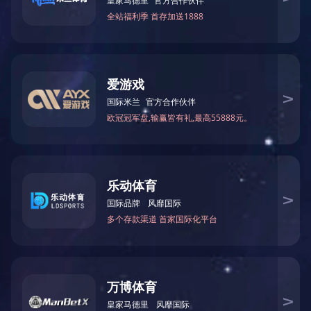
招标
投标
|
营销服务
销售网络
服务理念
操作维护
|
人力资源
招聘信息
提交简历
|
安博官方网页版-安博（中国）
联系方式
地理位置
意见反馈
|
华体会官方网页版-华体会（中国）-华体会
开云手机官方版在线
入口-开云（中国）
韦德·官方端入口-韦德（中国）
火狐官方网
站-火狐(中国)
开云官方在线入口-开云（中国）
九游网页版-九
游（中国）-九游（中国）
开云·体育
乐鱼官方网站-乐鱼