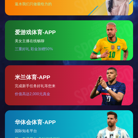
Y45系列龙门移动式液压机