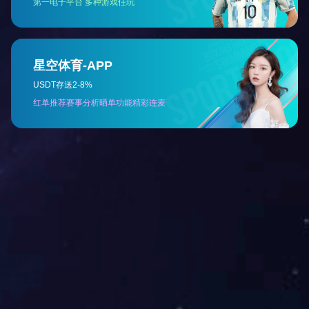
Y34C系列板材压制液压机
Y29系列薄板冲压液压机